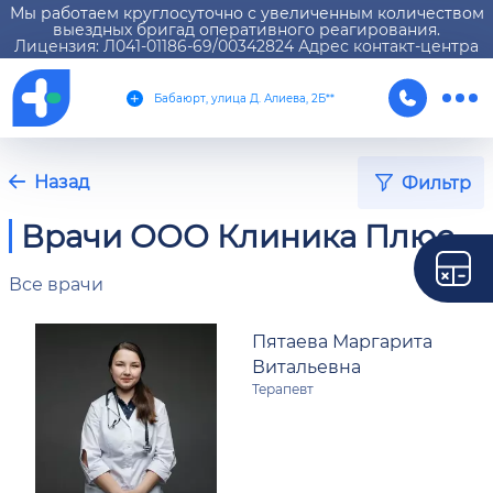
Мы работаем круглосуточно с увеличенным количеством
выездных бригад оперативного реагирования.
Лицензия: Л041-01186-69/00342824 Адрес контакт-центра
Бабаюрт, улица Д. Алиева, 2Б**
Назад
Фильтр
Врачи ООО Клиника Плюс
Все врачи
Пятаева Маргарита
Витальевна
Терапевт