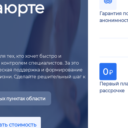
аюрте
Гарантия п
анонимнос
я тех, кто хочет быстро и
контролем специалистов. За это
ческая поддержка и формирование
изни. Сделайте решительный шаг к
Первый пла
рассрочке
х пунктах области
ать стоимость