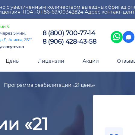
но с увеличенным количеством выездных бригад оп
цензия: Л041-01186-69/00342824 Адрес контакт-цен
ии: 6
8 (800) 700-77-14
а
через 5 мин.
8 (906) 428-43-58
а Д. Алиева, 2Б**
углосуточно
Цены
Лицензии
Акции
Отзыв
Программа реабилитации «21 день»
и «21