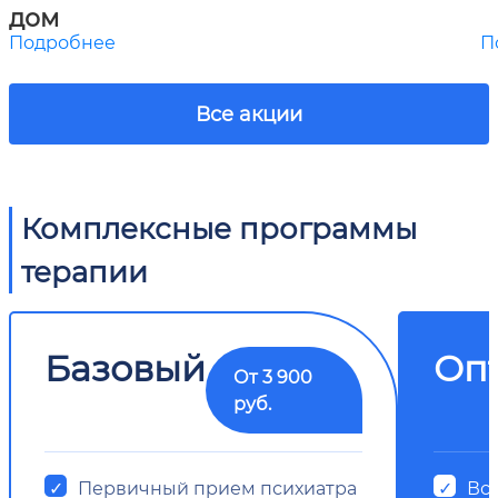
дом
Подробнее
П
Все акции
Комплексные программы
терапии
Базовый
Оп
От 3 900
руб.
Первичный прием психиатра
Все