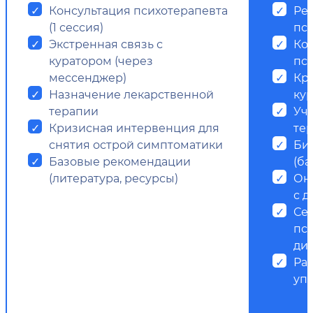
Консультация психотерапевта
Ре
(1 сессия)
пс
Экстренная связь с
Ко
куратором (через
пси
мессенджер)
Кр
Назначение лекарственной
ку
терапии
Уч
Кризисная интервенция для
те
снятия острой симптоматики
Би
Базовые рекомендации
(ба
(литература, ресурсы)
Он
с д
Се
пс
ди
Ра
уп