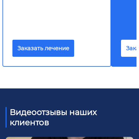
Заказать лечение
Зака
Видеоотзывы наших
клиентов