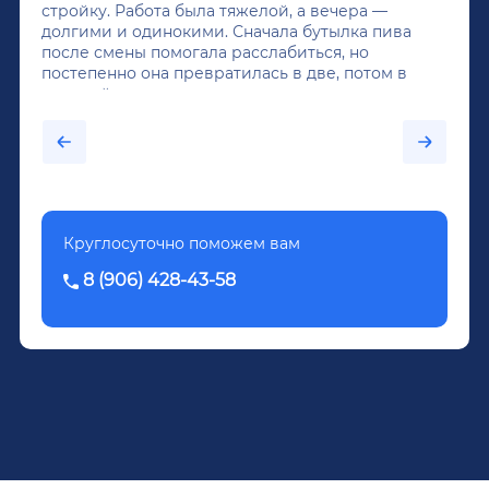
стройку. Работа была тяжелой, а вечера —
долгими и одинокими. Сначала бутылка пива
после смены помогала расслабиться, но
постепенно она превратилась в две, потом в
крепкий алкоголь, и вот он уже пил почти
каждый день...После дектоксикации организма
было назначено кодирование по методу
Довженко.
Круглосуточно поможем вам
8 (906) 428-43-58