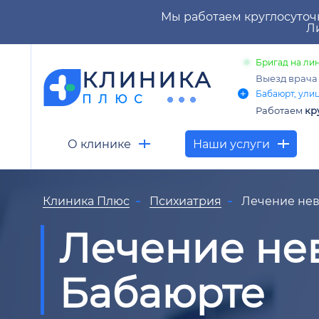
Мы работаем круглосуточ
Ли
Бригад на лин
КЛИНИКА
Выезд врач
Бабаюрт, улиц
ПЛЮС
Работаем
кр
О клинике
Наши услуги
Клиника Плюс
Психиатрия
Лечение не
Лечение не
Бабаюрте