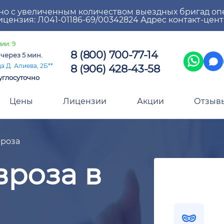
но с увеличенным количеством выездных бригад оп
цензия: Л041-01186-69/00342824 Адрес контакт-цен
ии: 9
8 (800) 700-77-14
а
через 5 мин.
8 (906) 428-43-58
а Д. Алиева, 2Б**
углосуточно
Цены
Лицензии
Акции
Отзыв
вроза
вроза в