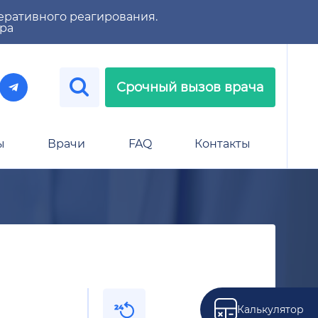
еративного реагирования.
тра
Срочный вызов врача
ы
Врачи
FAQ
Контакты
Калькулятор