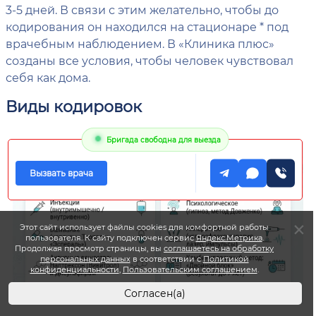
3-5 дней. В связи с этим желательно, чтобы до
кодирования он находился на стационаре * под
врачебным наблюдением. В «Клиника плюс»
созданы все условия, чтобы человек чувствовал
себя как дома.
Виды кодировок
Бригада свободна для выезда
Вызвать врача
Этот сайт использует файлы cookies для комфортной работы
пользователя. К сайту подключен сервис
Яндекс.Метрика
.
Продолжая просмотр страницы, вы
соглашаетесь на обработку
персональных данных
в соответствии с
Политикой
конфиденциальности
,
Пользовательским соглашением
.
Согласен(а)