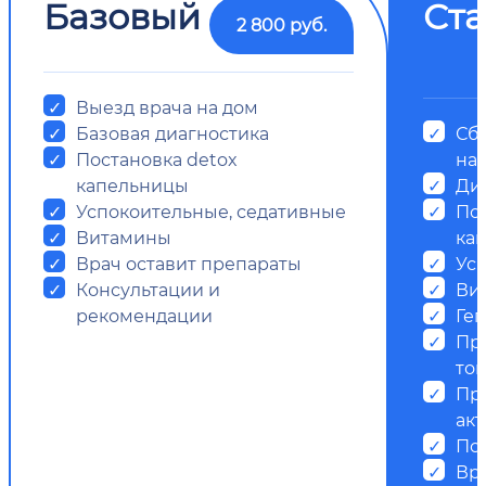
Базовый
Ст
2 800 руб.
Выезд врача на дом
Базовая диагностика
Сб
Постановка detox
на
капельницы
Ди
Успокоительные, седативные
Пос
Витамины
ка
Врач оставит препараты
Ус
Консультации и
Ви
рекомендации
Ге
Пр
ток
Пр
ак
Пс
Вр