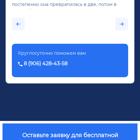
постепенно она превратилась в две, потом в
крепкий алкоголь, и вот он уже пил почти
каждый день...После дектоксикации организма
было назначено кодирование по методу
Довженко.
Круглосуточно поможем вам
8 (906) 428-43-58
Оставьте заявку для бесплатной