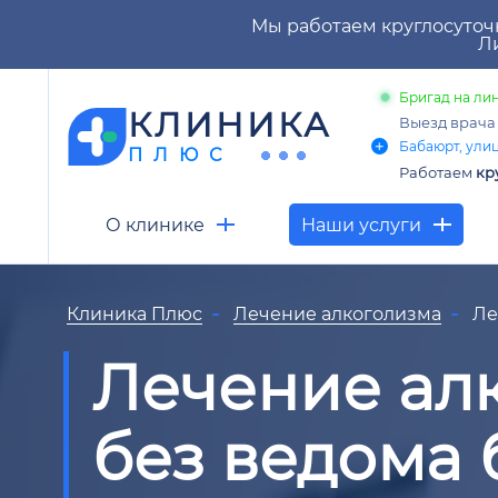
Мы работаем круглосуточ
Ли
Бригад на лин
КЛИНИКА
Выезд врач
Бабаюрт, улиц
ПЛЮС
Работаем
кр
О клинике
Наши услуги
Клиника Плюс
Лечение алкоголизма
Ле
Лечение ал
без ведома 