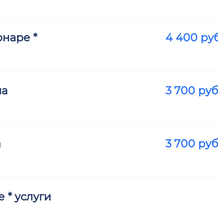
наре *
4 400
руб
ма
3 700
руб
а
3 700
руб
 * услуги