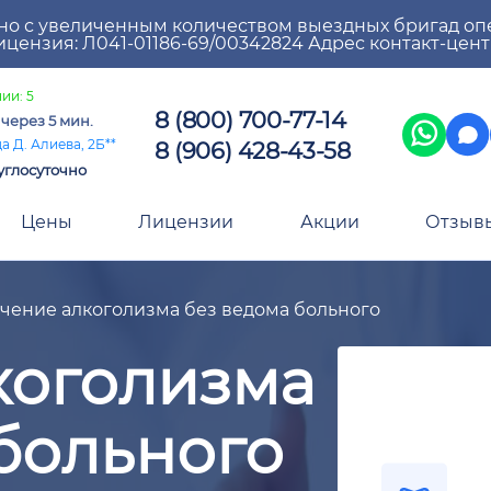
но с увеличенным количеством выездных бригад оп
цензия: Л041-01186-69/00342824 Адрес контакт-цен
ии: 5
8 (800) 700-77-14
а
через 5 мин.
8 (906) 428-43-58
а Д. Алиева, 2Б**
углосуточно
Цены
Лицензии
Акции
Отзыв
чение алкоголизма без ведома больного
коголизма
больного