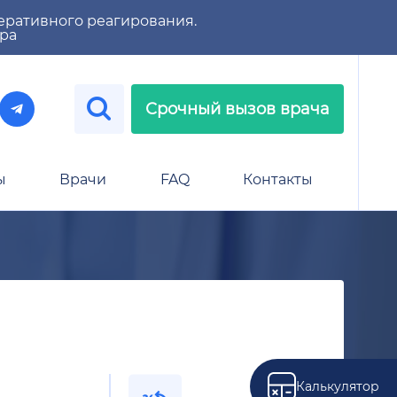
еративного реагирования.
тра
Срочный вызов врача
ы
Врачи
FAQ
Контакты
Калькулятор