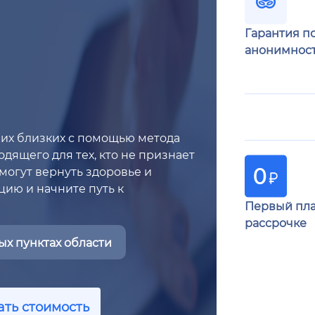
Гарантия п
анонимнос
ших близких с помощью метода
дящего для тех, кто не признает
огут вернуть здоровье и
цию и начните путь к
Первый пла
рассрочке
х пунктах области
ать стоимость