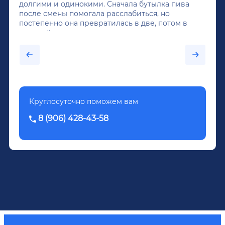
долгими и одинокими. Сначала бутылка пива
после смены помогала расслабиться, но
постепенно она превратилась в две, потом в
крепкий алкоголь, и вот он уже пил почти
каждый день...После дектоксикации организма
было назначено кодирование по методу
Довженко.
Круглосуточно поможем вам
8 (906) 428-43-58