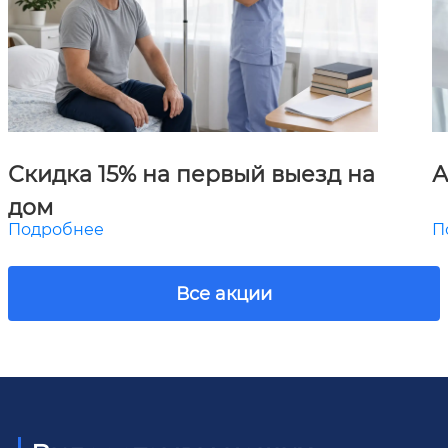
Скидка 15% на первый выезд на
А
дом
Подробнее
П
Все акции