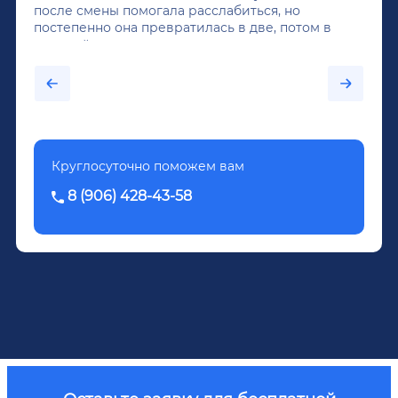
после смены помогала расслабиться, но
постепенно она превратилась в две, потом в
крепкий алкоголь, и вот он уже пил почти
каждый день...После дектоксикации организма
было назначено кодирование по методу
Довженко.
Круглосуточно поможем вам
8 (906) 428-43-58