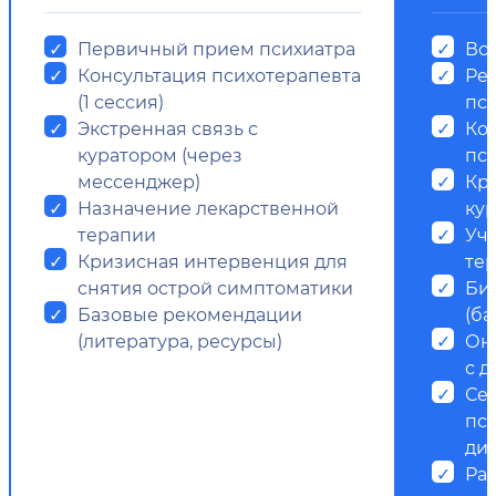
Первичный прием психиатра
Все
Консультация психотерапевта
Ре
(1 сессия)
пс
Экстренная связь с
Ко
куратором (через
пси
мессенджер)
Кр
Назначение лекарственной
ку
терапии
Уч
Кризисная интервенция для
те
снятия острой симптоматики
Би
Базовые рекомендации
(ба
(литература, ресурсы)
Он
с д
Се
пс
ди
Ра