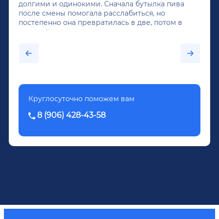
долгими и одинокими. Сначала бутылка пива
после смены помогала расслабиться, но
постепенно она превратилась в две, потом в
крепкий алкоголь, и вот он уже пил почти
каждый день...После дектоксикации организма
было назначено кодирование по методу
Довженко.
Круглосуточно поможем вам
8 (906) 428-43-58