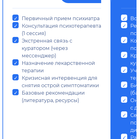
Первичный прием психиатра
Все
Консультация психотерапевта
Ре
(1 сессия)
пс
Экстренная связь с
Ко
куратором (через
пси
мессенджер)
Кр
Назначение лекарственной
ку
терапии
Уч
Кризисная интервенция для
те
снятия острой симптоматики
Би
Базовые рекомендации
(ба
(литература, ресурсы)
Он
с д
Се
пс
ди
Ра