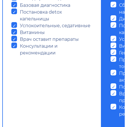
Базовая диагностика
Сб
Постановка detox
на
капельницы
Ди
Успокоительные, седативные
Пос
Витамины
ка
Врач оставит препараты
Ус
Консультации и
Ви
рекомендации
Ге
Пр
ток
Пр
ак
Пс
Вр
пр
Ко
ре