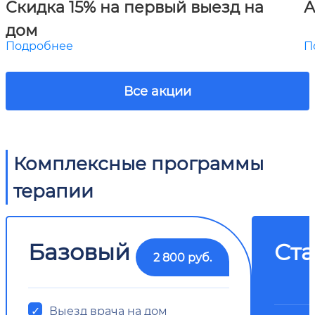
Скидка 15% на первый выезд на
А
дом
Подробнее
П
Все акции
Комплексные программы
терапии
Базовый
Ст
2 800 руб.
Выезд врача на дом