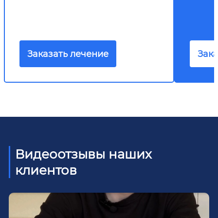
Заказать лечение
Зака
Видеоотзывы наших
клиентов