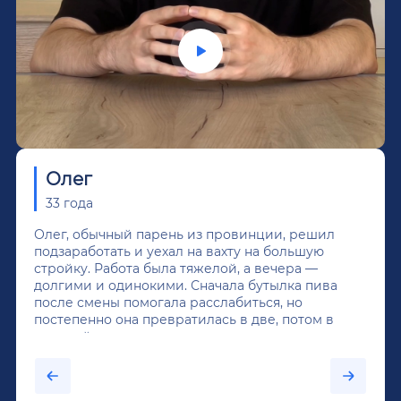
Олег
33 года
Олег, обычный парень из провинции, решил
подзаработать и уехал на вахту на большую
стройку. Работа была тяжелой, а вечера —
долгими и одинокими. Сначала бутылка пива
после смены помогала расслабиться, но
постепенно она превратилась в две, потом в
крепкий алкоголь, и вот он уже пил почти
каждый день...После дектоксикации организма
было назначено кодирование по методу
Довженко.