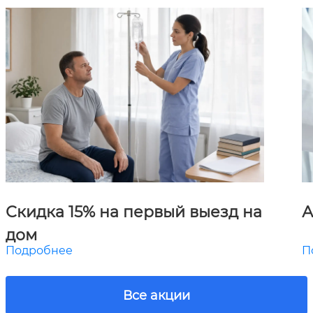
Скидка 15% на первый выезд на
А
дом
Подробнее
П
Все акции