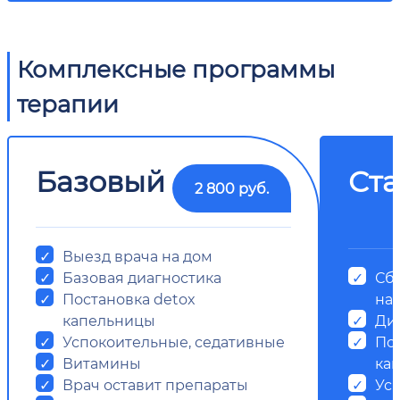
Комплексные программы
терапии
Базовый
Ст
2 800 руб.
Выезд врача на дом
Базовая диагностика
Сб
Постановка detox
на
капельницы
Ди
Успокоительные, седативные
Пос
Витамины
ка
Врач оставит препараты
Ус