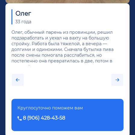
Олег
33 года
Олег, обычный парень из провинции, решил
подзаработать и уехал на вахту на большую
стройку. Работа была тяжелой, а вечера —
долгими и одинокими. Сначала бутылка пива
после смены помогала расслабиться, но
постепенно она превратилась в две, потом в
крепкий алкоголь, и вот он уже пил почти
каждый день...После дектоксикации организма
было назначено кодирование по методу
Довженко.
Круглосуточно поможем вам
8 (906) 428-43-58