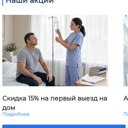
Наши акции
Скидка 15% на первый выезд на
А
дом
Подробнее
П