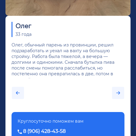
Олег
33 года
Олег, обычный парень из провинции, решил
подзаработать и уехал на вахту на большую
стройку. Работа была тяжелой, а вечера —
долгими и одинокими. Сначала бутылка пива
после смены помогала расслабиться, но
постепенно она превратилась в две, потом в
крепкий алкоголь, и вот он уже пил почти
каждый день...После дектоксикации организма
было назначено кодирование по методу
Довженко.
Круглосуточно поможем вам
8 (906) 428-43-58