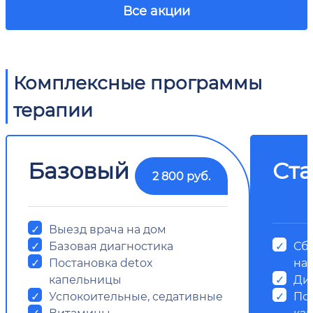
Все акции
Комплексные программы
терапии
Базовый
Ст
2 800 руб.
Выезд врача на дом
Базовая диагностика
Сб
Постановка detox
на
капельницы
Ди
Успокоительные, седативные
Пос
Витамины
ка