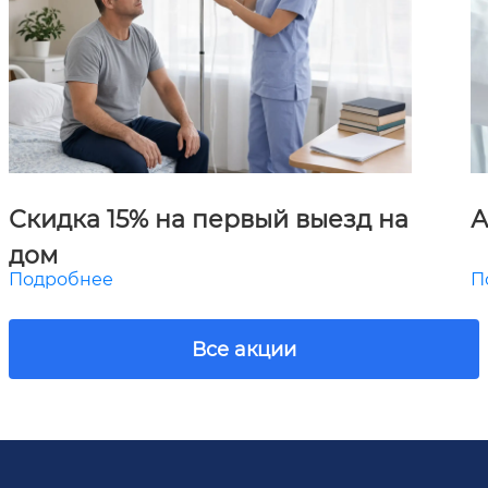
Скидка 15% на первый выезд на
А
дом
Подробнее
П
Все акции