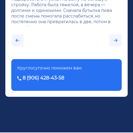
стройку. Работа была тяжелой, а вечера —
долгими и одинокими. Сначала бутылка пива
после смены помогала расслабиться, но
постепенно она превратилась в две, потом в
крепкий алкоголь, и вот он уже пил почти
каждый день...После дектоксикации организма
было назначено кодирование по методу
Довженко.
Круглосуточно поможем вам
8 (906) 428-43-58