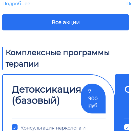
Подробнее
П
Все акции
Комплексные программы
терапии
Детоксикация
О
7
(базовый)
900
руб.
Консультация нарколога и