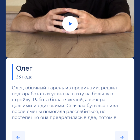
Олег
33 года
Олег, обычный парень из провинции, решил
подзаработать и уехал на вахту на большую
стройку. Работа была тяжелой, а вечера —
долгими и одинокими. Сначала бутылка пива
после смены помогала расслабиться, но
постепенно она превратилась в две, потом в
крепкий алкоголь, и вот он уже пил почти
каждый день...После дектоксикации организма
было назначено кодирование по методу