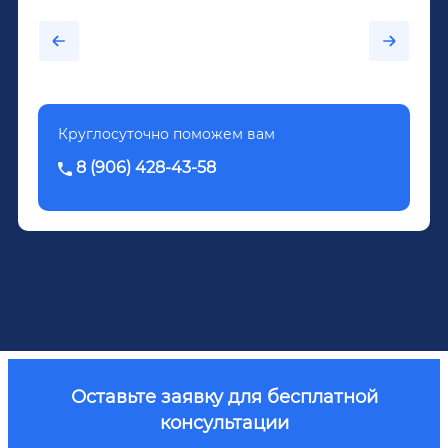
каждый день...После дектоксикации организма
было назначено кодирование по методу
Довженко.
Круглосуточно поможем вам
8 (906) 428-43-58
Оставьте заявку для бесплатной
консультации