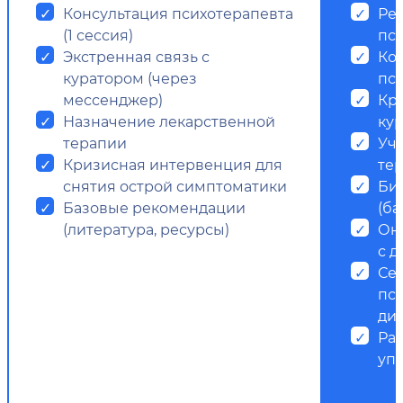
Консультация психотерапевта
Ре
(1 сессия)
пс
Экстренная связь с
Ко
куратором (через
пси
мессенджер)
Кр
Назначение лекарственной
ку
терапии
Уч
Кризисная интервенция для
те
снятия острой симптоматики
Би
Базовые рекомендации
(ба
(литература, ресурсы)
Он
с д
Се
пс
ди
Ра
уп