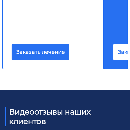
Заказать лечение
Зака
Видеоотзывы наших
клиентов