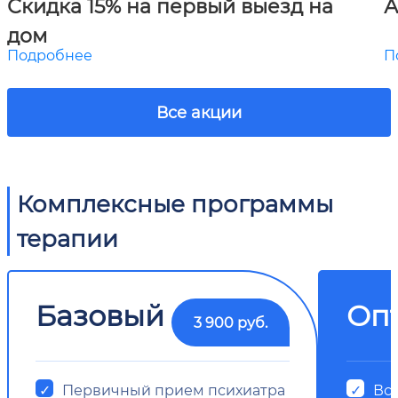
Скидка 15% на первый выезд на
А
дом
Подробнее
П
Все акции
Комплексные программы
терапии
Базовый
Оп
3 900 руб.
Первичный прием психиатра
Все