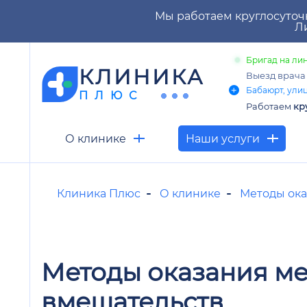
Мы работаем круглосуточ
Ли
Бригад на лин
КЛИНИКА
Выезд врач
Бабаюрт, улиц
ПЛЮС
Работаем
кр
О клинике
Наши услуги
Клиника Плюс
О клинике
Методы ок
Методы оказания м
вмешательств