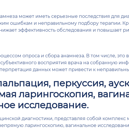
намнеза может иметь серьезные последствия для ди
ким ошибкам и неправильному подбору терапии. Кро
снижает эффективность обследования и повышает рис
роцессом опроса и сбора анамнеза. В том числе, эт
субъективного восприятия врача на собранную ин
терпретация данных может привести к неправильны
 пальпация, перкуссия, аус
мая ларингоскопия, вагин
ное исследование.
инской диагностики, представляя собой комплекс м
непрямую ларингоскопию, вагинальное исследование