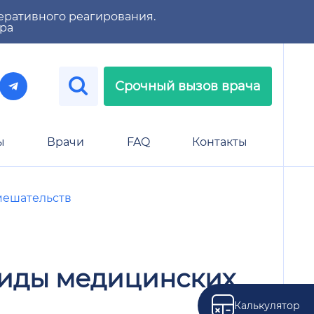
еративного реагирования.
тра
Срочный вызов врача
ы
Врачи
FAQ
Контакты
мешательств
виды медицинских
Калькулятор