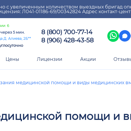
но с увеличенным количеством выездных бригад оп
цензия: Л041-01186-69/00342824 Адрес контакт-цен
ии: 6
8 (800) 700-77-14
а
через 5 мин.
8 (906) 428-43-58
а Д. Алиева, 2Б**
углосуточно
Цены
Лицензии
Акции
Отзыв
азания медицинской помощи и виды медицинских в
едицинской помощи и 