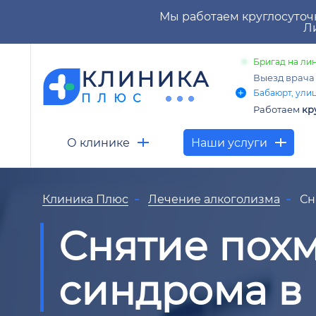
Мы работаем круглосуточ
Ли
Бригад на лин
КЛИНИКА
Выезд врач
Бабаюрт, улиц
ПЛЮС
Работаем
кр
О клинике
Наши услуги
Клиника Плюс
Лечение алкоголизма
Сн
Снятие пох
синдрома в