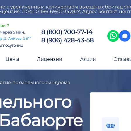
но с увеличенным количеством выездных бригад оп
цензия: Л041-01186-69/00342824 Адрес контакт-цен
ии: 7
8 (800) 700-77-14
а
через 5 мин.
8 (906) 428-43-58
а Д. Алиева, 2Б**
углосуточно
Цены
Лицензии
Акции
Отзыв
ятие похмельного синдрома
мельного
 Бабаюрте