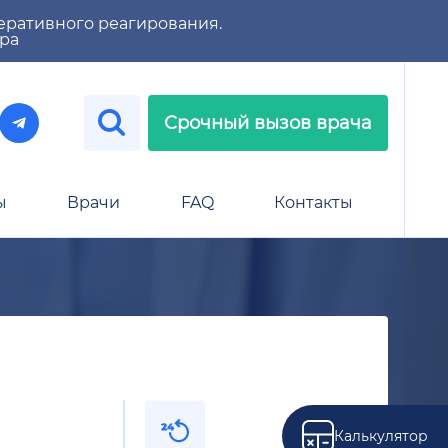
еративного реагирования.
тра
Срочный вызов врача
ы
Врачи
FAQ
Контакты
Калькулятор