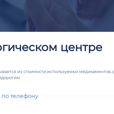
огическом центре
ывается из стоимости используемых медикаментов,
едорогим.
а по телефону