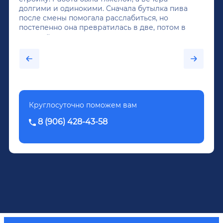
долгими и одинокими. Сначала бутылка пива
после смены помогала расслабиться, но
постепенно она превратилась в две, потом в
крепкий алкоголь, и вот он уже пил почти
каждый день...После дектоксикации организма
было назначено кодирование по методу
Довженко.
Круглосуточно поможем вам
8 (906) 428-43-58