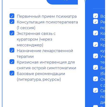
Первичный прием психиатра
Все
Консультация психотерапевта
Ре
(1 сессия)
пс
Экстренная связь с
Ко
куратором (через
пси
мессенджер)
Кр
Назначение лекарственной
ку
терапии
Уч
Кризисная интервенция для
те
снятия острой симптоматики
Би
Базовые рекомендации
(ба
(литература, ресурсы)
Он
с д
Се
пс
ди