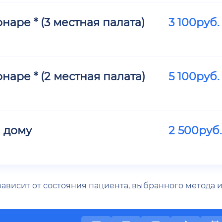
аре * (3 местная палата)
3 100
руб.
аре * (2 местная палата)
5 100
руб.
 дому
2 500
руб.
 зависит от состояния пациента, выбранного метода