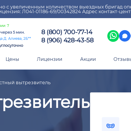
но с увеличенным количеством выездных бригад оп
цензия: Л041-01186-69/00342824 Адрес контакт-цен
ии: 7
8 (800) 700-77-14
а
через 5 мин.
8 (906) 428-43-58
а Д. Алиева, 2Б**
углосуточно
Цены
Лицензии
Акции
Отзыв
стный вытрезвитель
трезвитель