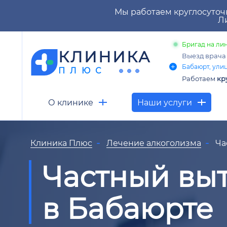
Мы работаем круглосуточ
Ли
Бригад на лин
КЛИНИКА
Выезд врач
Бабаюрт, улиц
ПЛЮС
Работаем
кр
О клинике
Наши услуги
Клиника Плюс
Лечение алкоголизма
Ча
Частный вы
в Бабаюрте