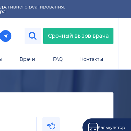
еративного реагирования.
тра
Срочный вызов врача
ы
Врачи
FAQ
Контакты
Калькулятор