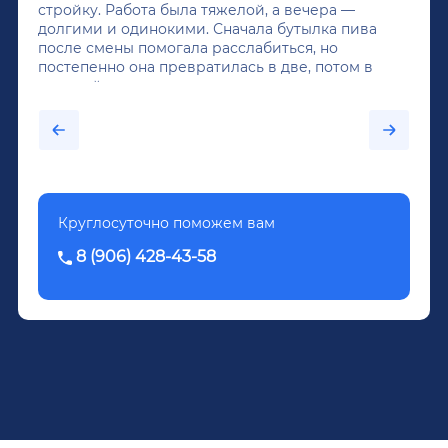
стройку. Работа была тяжелой, а вечера —
долгими и одинокими. Сначала бутылка пива
после смены помогала расслабиться, но
постепенно она превратилась в две, потом в
крепкий алкоголь, и вот он уже пил почти
каждый день...После дектоксикации организма
было назначено кодирование по методу
Довженко.
Круглосуточно поможем вам
8 (906) 428-43-58