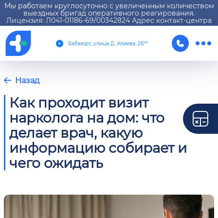
Мы работаем круглосуточно с увеличенным количеством
выездных бригад оперативного реагирования.
Лицензия: Л041-01186-69/00342824 Адрес контакт-центра
Бабаюрт, улица Д. Алиева, 2Б**
Назад
Как проходит визит
нарколога на дом: что
делает врач, какую
информацию собирает и
чего ожидать