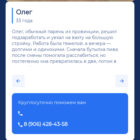
Олег
33 года
Олег, обычный парень из провинции, решил
подзаработать и уехал на вахту на большую
стройку. Работа была тяжелой, а вечера —
долгими и одинокими. Сначала бутылка пива
после смены помогала расслабиться, но
постепенно она превратилась в две, потом в
крепкий алкоголь, и вот он уже пил почти
каждый день...После дектоксикации организма
было назначено кодирование по методу
Довженко.
Круглосуточно поможем вам
8 (906) 428-43-58