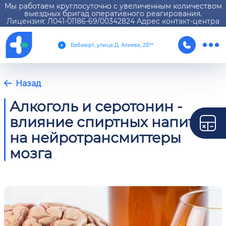
Мы работаем круглосуточно с увеличенным количеством
выездных бригад оперативного реагирования.
Лицензия: Л041-01186-69/00342824 Адрес контакт-центра
Бабаюрт, улица Д. Алиева, 2Б**
Назад
Алкоголь и серотонин -
влияние спиртных напитков
на нейротрансмиттеры
мозга