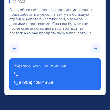
33 года
Олег, обычный парень из провинции, решил
подзаработать и уехал на вахту на большую
стройку. Работа была тяжелой, а вечера —
долгими и одинокими. Сначала бутылка пива
после смены помогала расслабиться, но
постепенно она превратилась в две, потом в
крепкий алкоголь, и вот он уже пил почти
каждый день...После дектоксикации организма
было назначено кодирование по методу
Довженко.
Круглосуточно поможем вам
8 (906) 428-43-58