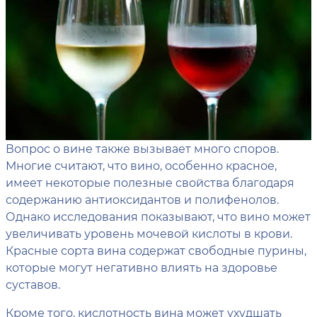
Вопрос о вине также вызывает много споров.
Многие считают, что вино, особенно красное,
имеет некоторые полезные свойства благодаря
содержанию антиоксидантов и полифенолов.
Однако исследования показывают, что вино может
увеличивать уровень мочевой кислоты в крови.
Красные сорта вина содержат свободные пурины,
которые могут негативно влиять на здоровье
суставов.
Кроме того, кислотность вина может ухудшать