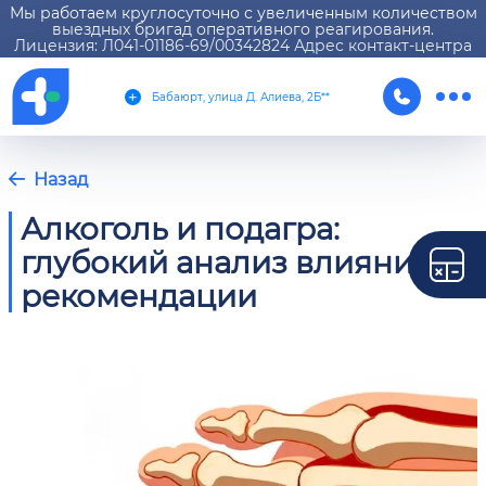
Мы работаем круглосуточно с увеличенным количеством
выездных бригад оперативного реагирования.
Лицензия: Л041-01186-69/00342824 Адрес контакт-центра
Бабаюрт, улица Д. Алиева, 2Б**
Назад
Алкоголь и подагра:
глубокий анализ влияния и
рекомендации