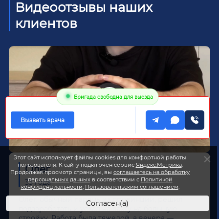
Видеоотзывы наших
клиентов
Бригада свободна для выезда
Вызвать врача
Этот сайт использует файлы cookies для комфортной работы
пользователя. К сайту подключен сервис
Яндекс.Метрика
.
Олег
Продолжая просмотр страницы, вы
соглашаетесь на обработку
персональных данных
в соответствии с
Политикой
33 года
конфиденциальности
,
Пользовательским соглашением
.
Олег, обычный парень из провинции, решил
Согласен(а)
подзаработать и уехал на вахту на большую
стройку. Работа была тяжелой, а вечера —